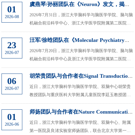
虞燕琴/孙丽团队在《Neuron》发文，揭示攻击行为性别差异的分子机制
01
2026年7月31日，浙江大学脑科学与脑医学学院、脑与脑
2026-08
机融合前沿科学中心、浙江大学医学院附属第二医院和
良渚实验室虞燕琴教授/孙丽副教授在《Neuron》在线发
表题为“HCN1 channels in GABAergic amygdalar...
汪军/徐晗团队在《Molecular Psychiatry》发表研究成果，揭示压力诱发焦虑...
23
2026年7月20日，浙江大学脑科学与脑医学学院、脑与脑
2026-07
机融合前沿科学中心及浙江大学医学院附属第二医院汪
军、徐晗团队在《Molecular Psychiatry》在线发表题
为“Sustained hyperactivity of parasubthalami...
胡荣贵团队与合作者在Signal Transduction and Targeted Therapy 发文，发...
06
近日，浙江大学脑科学与脑医学学院、双脑中心胡荣贵
2026-07
教授团队与重庆医科大学附属儿童医院李廷玉教授团
队、同济大学边杉教授团队、中国疾病预防控制中心施
小明研究员及中山大学第一附属医院赵慧英教授等通
师扬团队与合作者在Nature Communications发文，实现微量活检样本中ALECT2...
01
力...
近日，浙江大学脑科学与脑医学学院、双脑中心、附属
2026-06
第一医院及良渚实验室师扬团队，联合北京大学第一医