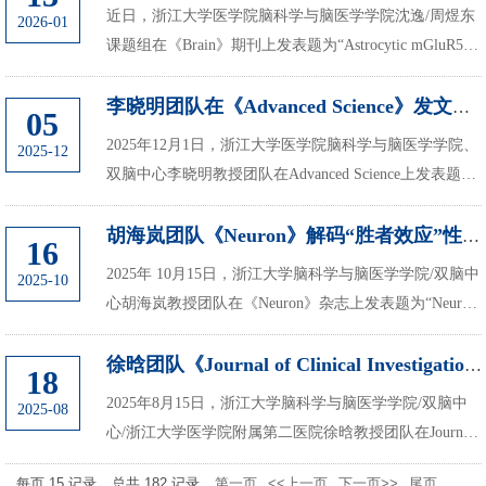
近日，浙江大学医学院脑科学与脑医学学院沈逸/周煜东
2026-01
课题组在《Brain》期刊上发表题为“Astrocytic mGluR5-
dependent calcium hyperactivity promotes Aβ pathology and
cognitive impairment”的研究论...
李晓明团队在《Advanced Science》发文，揭示吗啡诱发运动亢进的环路机制：...
05
2025年12月1日，浙江大学医学院脑科学与脑医学学院、
2025-12
双脑中心李晓明教授团队在Advanced Science上发表题为
Delta Opioid Receptors within the Cortico-Thalamic
Circuitry Underlie Hyperactivity Induced...
胡海岚团队《Neuron》解码“胜者效应”性别差异：雌性竞争行为展现独特模式
16
2025年 10月15日，浙江大学脑科学与脑医学学院/双脑中
2025-10
心胡海岚教授团队在《Neuron》杂志上发表题为“Neural
mechanism of the sexually dimorphic winner effect in
mice”的研究论文。本研究延续了团队在...
徐晗团队《Journal of Clinical Investigation》发文揭示慢性社交压力导致...
18
2025年8月15日，浙江大学脑科学与脑医学学院/双脑中
2025-08
心/浙江大学医学院附属第二医院徐晗教授团队在Journal
of Clinical Investigation期刊上发表题为“A noncanonical
每页
15
记录
总共
182
记录
第一页
<<上一页
下一页>>
尾页