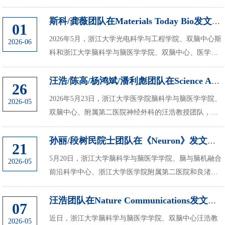
院杨莉/王素霞团队，在Nature Communications发表题为
“Cryo-EM structures of ALECT2 filaments fr...
斯科/龚薇团队在Materials Today Bio发文，提出 SynClear：一种用于多尺度...
01
2026年5月，浙江大学光电科学与工程学院、双脑中心斯
2026-06
科和浙江大学脑科学与脑医学学院、双脑中心、医学院
附属第二医院龚薇团队在Materials Today Bio在线发表题
为“SynClear: A one-step synchronous clear...
汪浩/陈高/杨鸿斌/潘利彪团队在Science Advances发文，揭示内侧杏仁核后腹...
26
2026年5月23日，浙江大学医学院脑科学与脑医学学院、
2026-05
双脑中心、附属第二医院神经外科的汪浩教授团队，联
合陈高教授、杨鸿斌研究员及潘利彪博士团队，在
Science Advances上在线发表了题为“The poster...
孙丽/段树民院士团队在《Neuron》发文，揭示慢波睡眠主动缓解焦虑的脑干环...
21
5月20日，浙江大学脑科学与脑医学学院、脑与脑机融合
2026-05
前沿科学中心、浙江大学医学院附属第二医院和良渚实
验室孙丽/段树民团队在《Neuron》上在线发表题
为“Slow-wave sleep engages brainstem circuitry to...
汪浩团队在Nature Communications发文，揭秘高脂食物厌恶记忆的神经机制
07
近日，浙江大学脑科学与脑医学学院、双脑中心汪浩教
2026-05