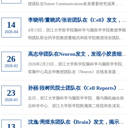
授团队在Nature Communications发表重要研究成果，题
为：A midbrain circuit for high-fat-food induced
conditioned taste aversion。首次构建了高脂固...
李晓明/董晓武/张岩团队在《Cell》发文，合作设计大麻“去毒留效”新分子
14
4月13日，浙江大学医学院脑科学与脑医学学院教授李晓
2026-04
明团队联合药学院教授董晓武和医学院教授张岩团队，
在《细胞》期刊上发表了题为《Rational Design of Gi-
biased CB1 agonist with reduced side effect...
高志华团队在Neuron发文，发现小胶质细胞清除工具药物在肝脏中的新作用
26
2026年2月23日，浙江大学医学院脑科学与脑医学学院、
2026-02
双脑中心高志华教授团队在《Neuron》在线发表题
为“More than microglial depletion：PLX5622 activates the
hepatic constitutive androstane recepto...
孙丽/段树民院士团队在《Cell Reports》发文，揭示神经病理性疼痛与焦虑共...
23
近日，浙江大学脑科学与脑医学学院、脑与脑机融合前
2026-01
沿科学中心、浙江大学医学院附属第二医院和良渚实验
室孙丽/段树民团队在《Cell Reports》上在线发表题
为“Transthyretin-mediated regulation of neurop...
沈逸/周煜东团队在《Brain》发文，揭示星形胶质细胞mGluR5参与阿尔茨海默病...
13