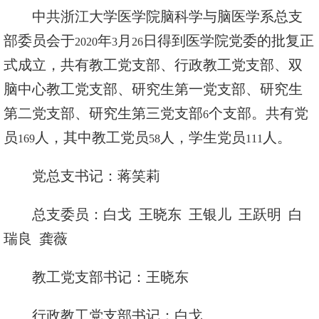
中共浙江大学医学院脑科学与脑医学系总支
部委员会于
年
月
日得到医学院党委的批复正
2020
3
26
式成立，共有教工党支部、行政教工
党
支部、双
脑中心教工
党
支部、研究生第一
党
支部、研究生
第二
党
支部、研究生第三
党
支部
个支部。
共有党
6
员
人，其中教工党员
人，学生党员
人。
169
58
111
党总支书记：蒋笑莉
总支委员：
白戈
王晓东 王银儿 王跃明 白
瑞良 龚薇
教工
党
支部书记：王晓东
行政教工
党
支部书记：白戈