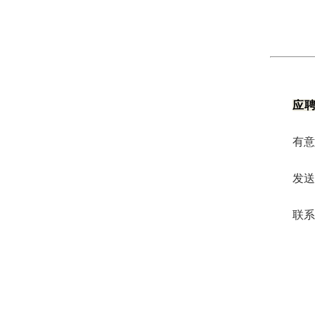
应
有意
发送至
联系