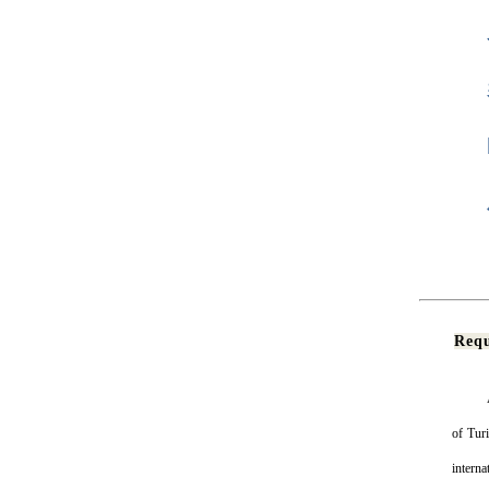
Requ
of Tur
interna