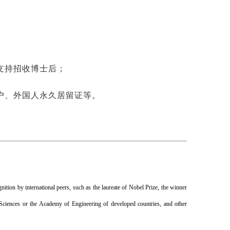
支持招收博士后；
户、外国人永久居留证等。
ition by international peers, such as the laureate of Nobel Prize, the winner
Sciences or the Academy of Engineering of developed countries, and other