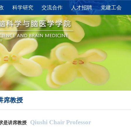
政
科学研究
交流合作
人才招聘
党建工会
教育
科研进展
国际交流
求是讲席教授
党建
教育
科研获奖
国内合作
求是特聘学者
工会
思政
重点实验室
长聘教授/长聘副教授
活动
学术报告
“百人计划”研究员
下载
论文发表
博士后
夏令营
资料下载
研究助理
学术期刊
其他
讲席教授
Qiushi Chair Professor
求是讲席教授