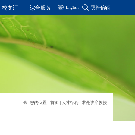
校友汇
综合服务
院长信箱
English
校友名录
通知公告
校友风采
公示公告
工作动态
院务公开
历届毕业生合影
办公流程
联系我们
资料下载
历届校友毕业季视频
您的位置 :
首页
人才招聘
求是讲席教授