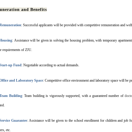
neration and Benefits
Remuneration
: Successful applicants will be provided with competitive remuneration and welf
Housing
:
Assistance will be given in solving the housing problem, with temporary apartments
he requirements of ZJU.
Start-up Fund
: Negotiable according to actual demands.
Office and Laboratory Space
: Competitive office environment and laboratory space will be p
Team Building
: Team building is vigorously supported, with a guaranteed number of
docto
ted.
Service Guarantee
: Assistance will be given to the school enrollment for children and job f
ers, etc.