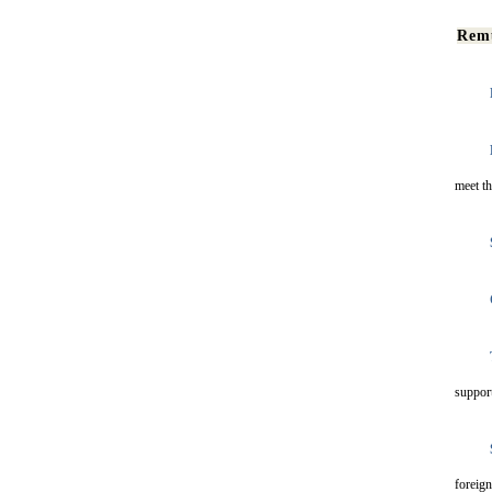
Remu
meet t
suppor
foreign