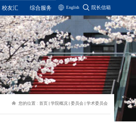
校友汇
综合服务
院长信箱
English
校友名录
通知公告
校友风采
公示公告
工作动态
院务公开
历届毕业生合影
办公流程
联系我们
资料下载
历届校友毕业季视频
您的位置 :
首页
学院概况
委员会
学术委员会