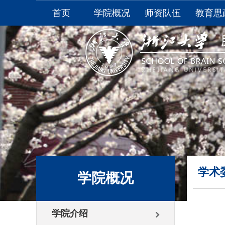
首页
学院概况
师资队伍
教育思
学院介绍
全职教师
本科生
学院领导
非全职教师
研究生
学院视频
附属医院
学生
委员会
学生
综合办公室
资料
联系我们
大学生
学术
学院概况
学院介绍