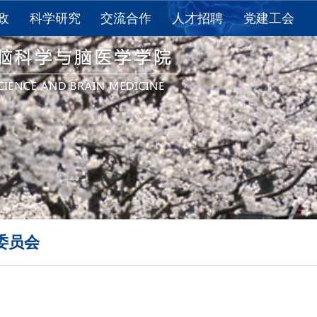
政
科学研究
交流合作
人才招聘
党建工会
教育
科研进展
国际交流
求是讲席教授
党建
教育
科研获奖
国内合作
求是特聘学者
工会
思政
重点实验室
长聘教授/长聘副教授
活动
学术报告
“百人计划”研究员
下载
论文发表
博士后
夏令营
资料下载
研究助理
学术期刊
其他
委员会