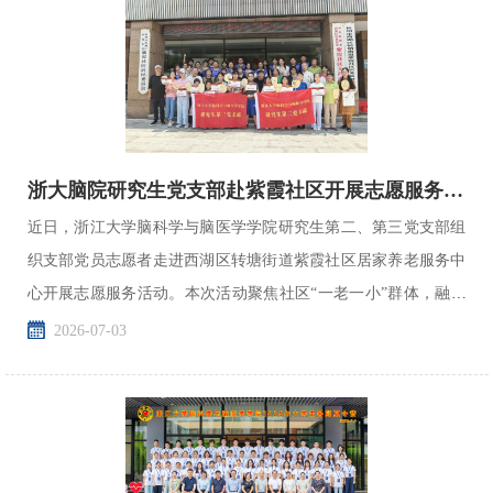
浙大脑院研究生党支部赴紫霞社区开展志愿服务活动
近日，浙江大学脑科学与脑医学学院研究生第二、第三党支部组
织支部党员志愿者走进西湖区转塘街道紫霞社区居家养老服务中
心开展志愿服务活动。本次活动聚焦社区“一老一小”群体，融合
画展赏析、脑健康科普、趣味游戏、水墨书画体验多环节...
2026-07-03