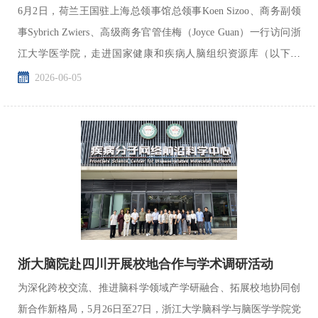
6月2日，荷兰王国驻上海总领事馆总领事Koen Sizoo、商务副领
事Sybrich Zwiers、高级商务官管佳梅（Joyce Guan）一行访问浙
江大学医学院，走进国家健康和疾病人脑组织资源库（以下简
称“国家脑库”）开展专项交流，深化中荷医学领域国际合...
2026-06-05
浙大脑院赴四川开展校地合作与学术调研活动
为深化跨校交流、推进脑科学领域产学研融合、拓展校地协同创
新合作新格局，5月26日至27日，浙江大学脑科学与脑医学学院党