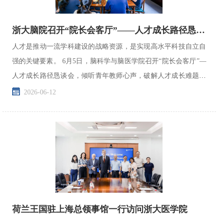
浙大脑院召开“院长会客厅”——人才成长路径恳谈会
人才是推动一流学科建设的战略资源，是实现高水平科技自立自
强的关键要素。 6月5日，脑科学与脑医学院召开“院长会客厅”—
人才成长路径恳谈会，倾听青年教师心声，破解人才成长难题，
夯实学院人才根基。中国科学院院士、脑院院长、双脑中...
2026-06-12
荷兰王国驻上海总领事馆一行访问浙大医学院