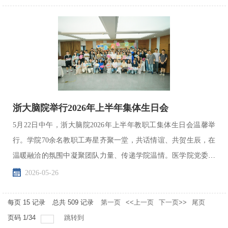
浙大脑院举行2026年上半年集体生日会
5月22日中午，浙大脑院2026年上半年教职工集体生日会温馨举
行。学院70余名教职工寿星齐聚一堂，共话情谊、共贺生辰，在
温暖融洽的氛围中凝聚团队力量、传递学院温情。医学院党委常
务副书记兼副院长王庆文莅临活动现场，为上半年过生日的...
2026-05-26
每页
15
记录
总共
509
记录
第一页
<<上一页
下一页>>
尾页
页码
1
/
34
跳转到