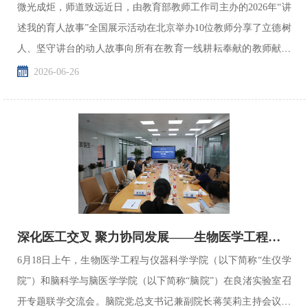
微光成炬，师道致远近日，由教育部教师工作司主办的2026年“讲
述我的育人故事”全国展示活动在北京举办10位教师分享了立德树
人、坚守讲台的动人故事向所有在教育一线耕耘奉献的教师献上
崇高的敬意浙江大学脑科学与脑医学学院包爱民教授参...
2026-06-26
深化医工交叉 聚力协同发展——生物医学工程与仪器科学学院来访交...
6月18日上午，生物医学工程与仪器科学学院（以下简称“生仪学
院”）和脑科学与脑医学学院（以下简称“脑院”）在良渚实验室召
开专题联学交流会。脑院党总支书记兼副院长蒋笑莉主持会议，