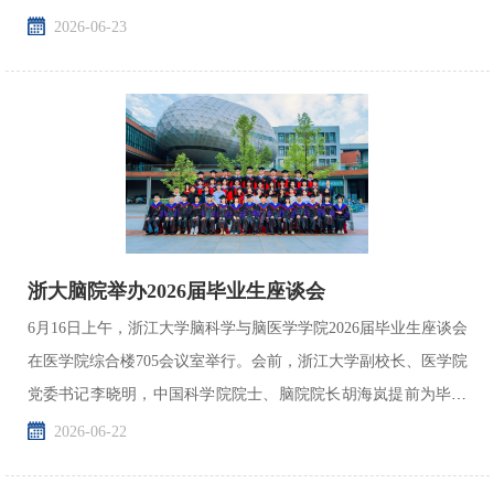
生仪学院院长兼党委副书记刘华锋，副院长吴丹、许...
2026-06-23
浙大脑院举办2026届毕业生座谈会
6月16日上午，浙江大学脑科学与脑医学学院2026届毕业生座谈会
在医学院综合楼705会议室举行。会前，浙江大学副校长、医学院
党委书记李晓明，中国科学院院士、脑院院长胡海岚提前为毕业
生送上寄语，欢迎毕业生们常回家看看。
2026-06-22