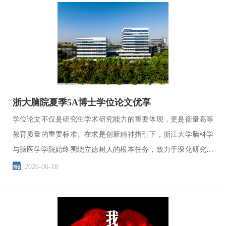
浙大脑院夏季5A博士学位论文优享
学位论文不仅是研究生学术研究能力的重要体现，更是衡量高等
教育质量的重要标准。在求是创新精神指引下，浙江大学脑科学
与脑医学学院始终围绕立德树人的根本任务，致力于深化研究生
教育和培养拔尖创新人才。本期推送聚焦“5A博士学位论文...
2026-06-18