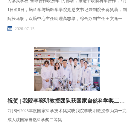
为落实学校“全球合作欧洲年”的部署，推进中欧脑科学合作，7月
1日至8日，脑科学与脑医学学院党总支书记兼副院长蒋笑莉，副
院长马欢，双脑中心主任助理高志华，综合办副主任王文逸一行
赴西班牙巴塞罗那大学神经科学研究所、荷兰神经科学...
2026-07-15
祝贺 | 我院李晓明教授团队获国家自然科学奖二等奖
7月8日2025年度国家科学技术奖揭晓我院李晓明教授作为第一完
成人获国家自然科学奖二等奖