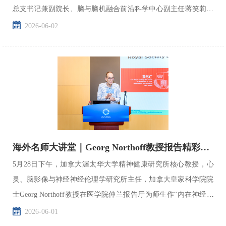
总支书记兼副院长、脑与脑机融合前沿科学中心副主任蒋笑莉带
队赴四川省成都市、宜宾市开展实地调研走访，学院相关...
2026-06-02
海外名师大讲堂｜Georg Northoff教授报告精彩回顾
5月28日下午，加拿大渥太华大学精神健康研究所核心教授，心
灵、脑影像与神经神经伦理学研究所主任，加拿大皇家科学院院
士Georg Northoff教授在医学院仲兰报告厅为师生作“内在神经时
间尺度：意识的时空动力学研究”专题报告。
2026-06-01