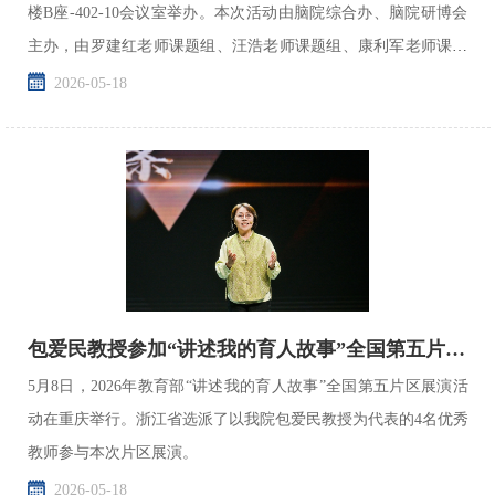
楼B座-402-10会议室举办。本次活动由脑院综合办、脑院研博会
主办，由罗建红老师课题组、汪浩老师课题组、康利军老师课题
组、王晓东老师课题组共同承办，约40余名师生齐聚一...
2026-05-18
包爱民教授参加“讲述我的育人故事”全国第五片区展演活动
5月8日，2026年教育部“讲述我的育人故事”全国第五片区展演活
动在重庆举行。浙江省选派了以我院包爱民教授为代表的4名优秀
教师参与本次片区展演。
2026-05-18