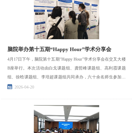
脑院举办第十五期“Happy Hour”学术分享会
4月17日下午，脑院第十五期“Happy Hour”学术分享会在交叉大楼
B座举行。本次活动由白戈课题组、龚哲峰课题组、高利霞课题
组、徐晗课题组、李培超课题组共同承办，六十余名师生参加活
动，活动由研博会成员何龙主持。
2026-04-20