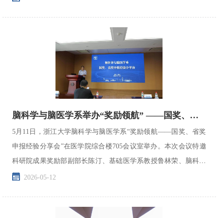
脑科学与脑医学系举办“奖励领航” ——国奖、省奖申报经验分享会
5月11日，浙江大学脑科学与脑医学系“奖励领航——国奖、省奖
申报经验分享会”在医学院综合楼705会议室举办。本次会议特邀
科研院成果奖励部副部长陈汀、基础医学系教授鲁林荣、脑科学
与脑医学系教授康利军出席，活动由脑科学与脑医学系副院...
2026-05-12