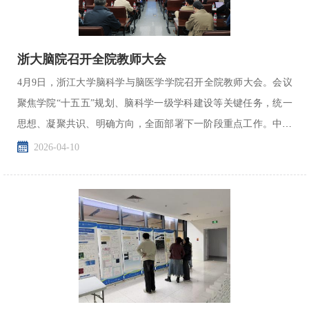
浙大脑院召开全院教师大会
4月9日，浙江大学脑科学与脑医学学院召开全院教师大会。会议
聚焦学院“十五五”规划、脑科学一级学科建设等关键任务，统一
思想、凝聚共识、明确方向，全面部署下一阶段重点工作。中国
科学院院士、脑院院长胡海岚出席会议并讲话，学院党总...
2026-04-10