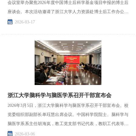
会议室举办聚焦2026年度中国博士后科学基金项目申报的博士后
座谈会。本次活动邀请了浙江大学人力资源处博士后工作办公室
原主任赵雪珍副研究员和脑院包爱民教授作专题报告，为学...
2026-03-17
浙江大学脑科学与脑医学系召开干部宣布会
2026年3月5日，浙江大学脑科学与脑医学系召开干部宣布会。校
党委组织部副部长单珏慧出席会议。中国科学院院士、脑科学与
脑医学系系主任胡海岚，教工党支部书记代表，教职工代表等参
加会议。脑科学与脑医学系系党总支书记兼副系主任蒋笑莉...
2026-03-06