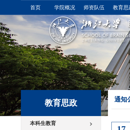
首页
学院概况
师资队伍
教育思
学院介绍
全职教师
本科生
学院领导
非全职教师
研究生
学院视频
附属医院
学生
委员会
学生
综合办公室
资料
联系我们
大学生
通知
教育思政
本科生教育
17