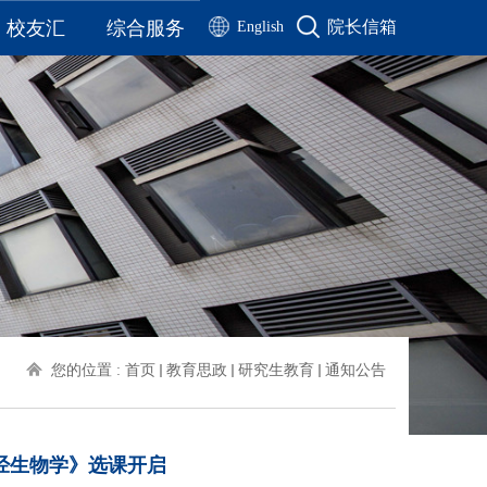
校友汇
综合服务
院长信箱
English
校友名录
通知公告
校友风采
公示公告
工作动态
院务公开
历届毕业生合影
办公流程
联系我们
资料下载
历届校友毕业季视频
您的位置 :
首页
教育思政
研究生教育
通知公告
经生物学》选课开启