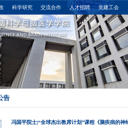
政
科学研究
交流合作
人才招聘
党建工会
教育
科研进展
国际交流
求是讲席教授
党建
教育
科研获奖
国内合作
求是特聘学者
工会
思政
重点实验室
长聘教授/长聘副教授
活动
学术报告
“百人计划”研究员
下载
论文发表
博士后
夏令营
资料下载
研究助理
学术期刊
其他
公告
冯国平院士|“全球杰出教席计划”课程《脑疾病的神