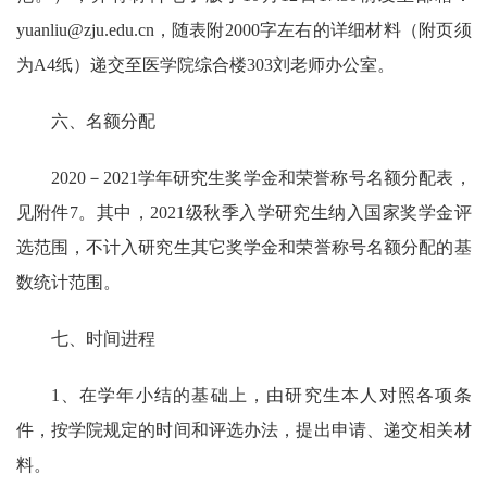
yuanliu@zju.edu.cn
，随表附
2000
字左右的详细材料（附页须
为
A4
纸）递交至医学院综合楼
303
刘老师办公室。
六、名额分配
2020
－
2021
学年研究生奖学金和荣誉称号名额分配表，
见附件
7
。其中，
2021
级秋季入学研究生纳入国家奖学金评
选范围，不计入研究生其它奖学金和荣誉称号名额分配的基
数统计范围。
七、时间进程
1
、在学年小结的基础上，由研究生本人对照各项条
件，按学院规定的时间和评选办法，提出申请、递交相关材
料。