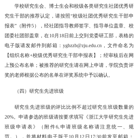
学校研究生会、博士生会和校级各类研究生社团优秀研
究生干部的推荐认定，请按照“校级社团优秀研究生干部申
报表”（附件
5
），经社团指导教师签字、指导单位盖章、校
团委社团部盖章，在
10
月
18
日前上交到党委研工部，表格的
电子版请发邮件到邮箱：
ygbzzb@zju.edu.cn
，文件命名为
【组织名称
+
校级优秀研究生干部申报表】；经审核后在网
上预公布名单；被推荐的研究生请在网上申请，学院负责评
奖的老师根据公布的名单在评奖系统中予以确认。
（四）研究生先进班级
研究生先进班级的评比比例不超过研究生班级数量的
20%
。申请参选的班级请按要求填写《浙江大学研究生先进
班级申请表》（附件
6,
申请班级名称请注意统一、规
范。），并将材料电子版于
10
月
12
日
17:30
前发至邮箱：