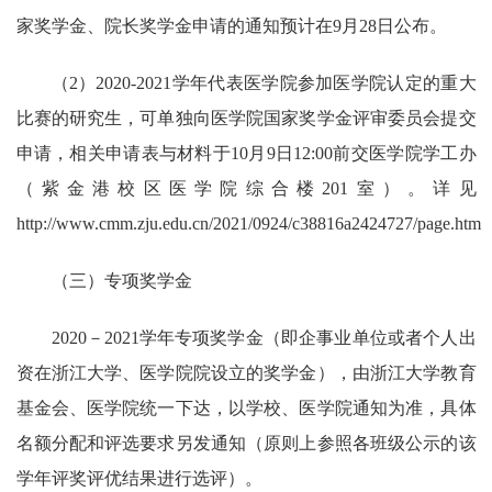
家奖学金、院长奖学金申请的通知预计在
9
月
28
日公布。
（
2
）
2020-2021
学年代表医学院参加医学院认定的重大
比赛的研究生，可单独向医学院国家奖学金评审委员会提交
申请，相关申请表与材料于
10
月
9
日
12:00
前交医学院学工办
（紫金港校区医学院综合楼
201
室）。详见
http://www.cmm.zju.edu.cn/2021/0924/c38816a2424727/page.htm
（三）专项奖学金
2020
－
2021
学年专项奖学金（即企事业单位或者个人出
资在浙江大学、医学院院设立的奖学金），由浙江大学教育
基金会、医学院统一下达，以学校、医学院通知为准，具体
名额分配和评选要求另发通知（原则上参照各班级公示的该
学年评奖评优结果进行选评）。