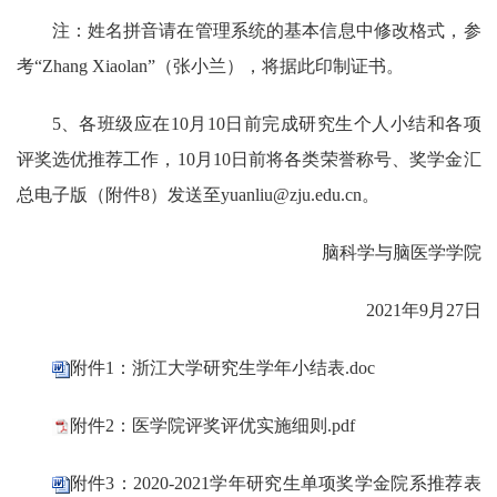
注：姓名拼音请在管理系统的基本信息中修改格式，参
考“
Zhang Xiaolan”
（张小兰），将据此印制证书。
5
、各班级应在
10
月
10
日前完成研究生个人小结和各项
评奖选优推荐工作，
10
月
10
日前将各类荣誉称号、奖学金汇
总电子版（附件
8
）发送至yuanliu
@zju.edu.cn
。
脑科学与脑医学学院
2021
年
9
月
27
日
附件1：浙江大学研究生学年小结表.doc
附件2：医学院评奖评优实施细则.pdf
附件3：2020-2021学年研究生单项奖学金院系推荐表