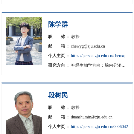
陈学群
职
称 :
教授
邮
箱 :
chewyg@zju.edu.cn
个人主页 :
https://person.zju.edu.cn/chenxq
研究方向 :
神经生物学方向：脑内分泌免疫网络调节机制；脑肽CRF及其受体家族 生理学方向：低氧生理学；环境适应与分子进化
段树民
职
称 :
教授
邮
箱 :
duanshumin@zju.edu.cn
个人主页 :
https://person.zju.edu.cn/0006042