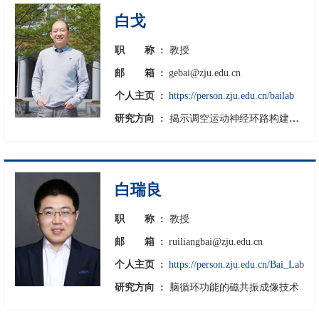
白戈
职
称 :
教授
邮
箱 :
gebai@zju.edu.cn
个人主页 :
https://person.zju.edu.cn/bailab
研究方向 :
揭示调空运动神经环路构建的分子机制 阐明运动神经退行性疾病发生的致病机理 探索维持和修复运动神经环路的治疗策略
白瑞良
职
称 :
教授
邮
箱 :
ruiliangbai@zju.edu.cn
个人主页 :
https://person.zju.edu.cn/Bai_Lab
研究方向 :
脑循环功能的磁共振成像技术