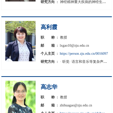
研究方向 :
神经精神重大疾病的神经生物机制
高利霞
职
称 :
教授
邮
箱 :
lxgao10@zju.edu.cn
个人主页 :
https://person.zju.edu.cn/0016097
研究方向 :
· 听觉· 语言和音乐等复杂声编码· 狨猴叫声发育和叫声交流· 狨猴疾病模型和神经环路研究
高志华
职
称 :
教授
邮
箱 :
zhihuagao@zju.edu.cn