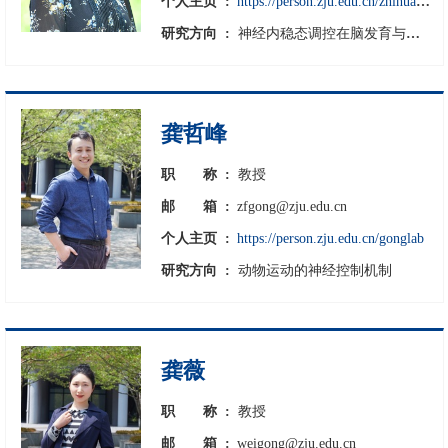
个人主页 :
https://person.zju.edu.cn/zhihuagao
研究方向 :
神经内稳态调控在脑发育与疾病中的作用 神经-免疫-内分泌的神经环路与网络调控机制
龚哲峰
职
称 :
教授
邮
箱 :
zfgong@zju.edu.cn
个人主页 :
https://person.zju.edu.cn/gonglab
研究方向 :
动物运动的神经控制机制
龚薇
职
称 :
教授
邮
箱 :
weigong@zju.edu.cn