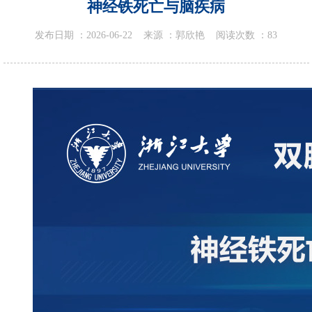
神经铁死亡与脑疾病
发布日期 ：
2026-06-22
来源 ：
郭欣艳
阅读次数 ：
83