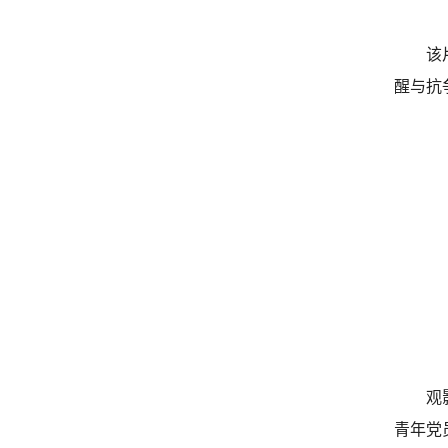
该
醒与抗
观
青年党