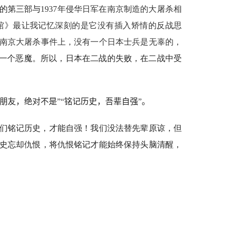
的第三部与
1937
年侵华日军在南京制造的大屠杀相
馆》最让我记忆深刻的是它没有插入矫情的反战思
南京大屠杀事件上，没有一个日本士兵是无辜的，
一个恶魔。所以，日本在二战的失败，在二战中受
朋友，绝对不是
”“
铭记历史，吾辈自强
”
。
们铭记历史，才能自强！我们没法替先辈原谅，但
史忘却仇恨，将仇恨铭记才能始终保持头脑清醒，