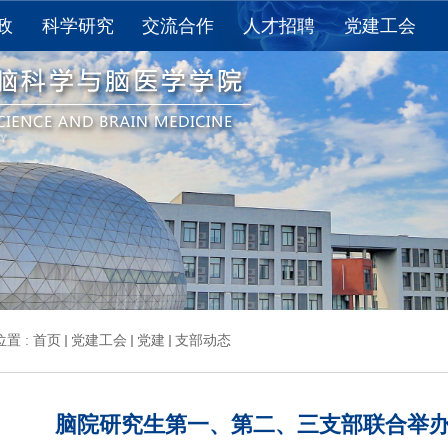
政
科学研究
交流合作
人才招聘
党建工会
教育
科研进展
国际交流
求是讲席教授
党建
教育
科研获奖
国内合作
求是特聘学者
工会
思政
重点实验室
长聘教授/长聘副教授
活动
学术报告
“百人计划”研究员
下载
论文发表
博士后
夏令营
资料下载
研究助理
学术期刊
其他
置 :
首页
党建工会
党建
支部动态
脑院研究生第一、第二、三支部联合举