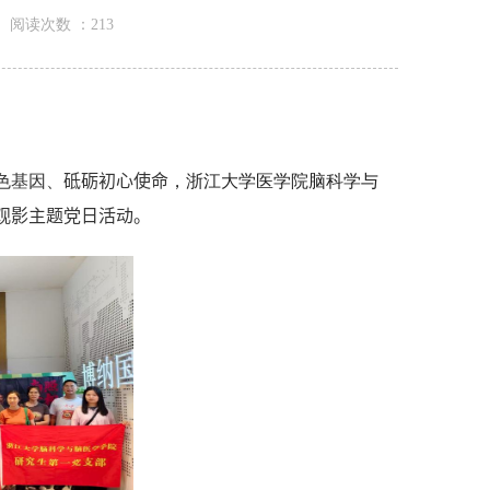
阅读次数 ：
213
色基因、
砥砺初心使命
，浙江大学医学院脑科学与
观影主题党日活动。