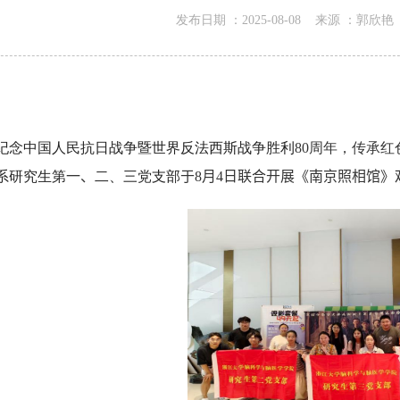
发布日期 ：
2025-08-08
来源 ：
郭欣艳
纪念中国人民抗日战争暨世界反法西斯战争胜利
80
周年，传承红
系研究生第
一、
二、三党支部
于
8
月
4
日联合开展《南京照相馆》