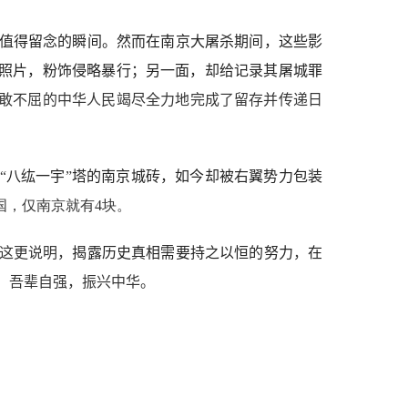
值得留念的瞬间。然而在南京大屠杀期间，这些影
照片，粉饰侵略暴行；另一面，却给记录其屠城罪
敢不屈的中华人民竭尽全力地完成了留存并传递
日
“
八纮一宇
”
塔的南京城砖，如今却被右翼势力包装
国，仅南京就有
4
块。
这更说明，
揭露历史真相需要持之以恒的努力
，
在
，吾辈自强，振兴中华。