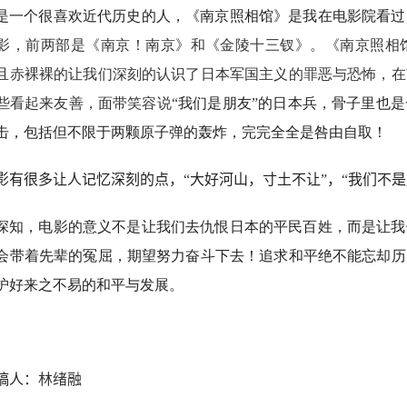
是一个很喜欢近代历史的人，《南京照相馆》是我在电影院看过
影，前两部是《南京！南京》和《金陵十三钗》。《南京照相
且赤裸裸的让我们深刻的认识了日本军国主义的罪恶与恐怖，在
些看起来友善，面带笑容说
“
我们是朋友
”
的日本兵，骨子里也是
击，包括但不限于两颗原子弹的轰炸，完完全全是咎由自取！
影有很多让人记忆深刻的点，
“
大好河山，寸土不让
”
，
“
我们不是
深知，电影的意义不是让我们去仇恨日本的平民百姓，而是让我
会带着先辈的冤屈，期望努力奋斗下去！追求和平绝不能忘却历
护好来之不易的和平与发展。
稿人：
林绪融