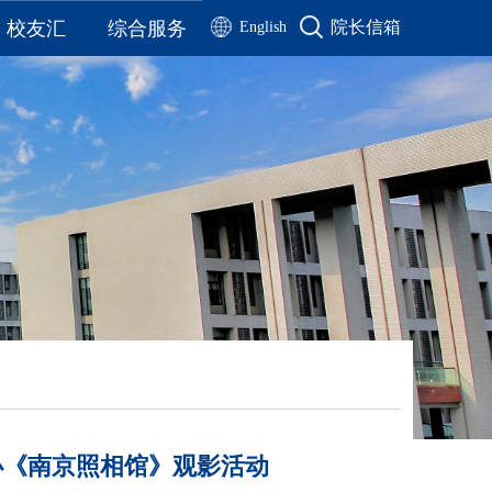
校友汇
综合服务
院长信箱
English
校友名录
通知公告
校友风采
公示公告
工作动态
院务公开
历届毕业生合影
办公流程
联系我们
资料下载
历届校友毕业季视频
办《南京照相馆》观影活动