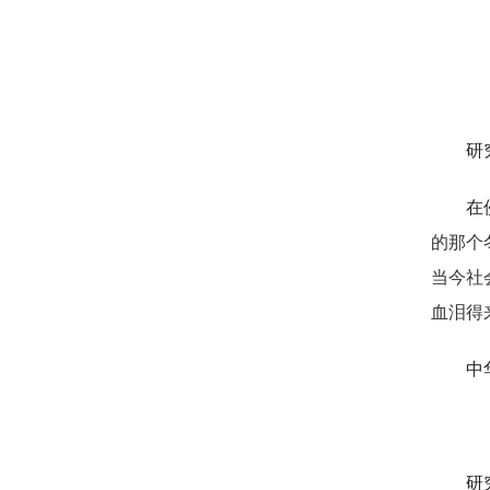
研
在
的那个
当今社
血泪得
中
研