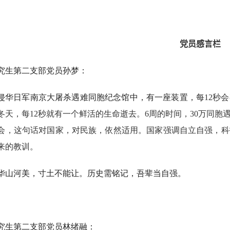
党员
感言
栏
究生第二支部党员孙梦：
侵华日军南京大屠杀遇难同胞纪念馆中，有一座装置，每
12
秒会
冬天，每
12
秒就有一个鲜活的生命逝去。
6
周的时间，
30
万同胞
会，这句话对国家，对民族，依然适用。国家强调自立自强，科
来的教训。
华山河美，寸土不能让。历史需铭记，吾辈当自强。
究生第二支部党员林绪融：