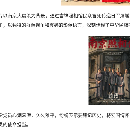
片以南京大屠杀为背景，通过吉祥照相馆民众冒死传递日军屠城
争
；
以独特的
群像
视角和震撼的影像语言，深刻诠释了中华民族
影党员
心潮澎湃，久久难平
，
纷纷
表示
要铭记历史，
将爱国情怀
员的使命担当。