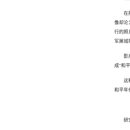
在
像却沦
行的照
军屠城
影
成
“
和
这
和平年
研