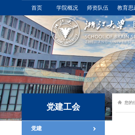
首页
学院概况
师资队伍
教育思
学院介绍
全职教师
本科生
学院领导
非全职教师
研究生
学院视频
附属医院
学生
委员会
学生
综合办公室
资料
联系我们
大学生
您的位
党建工会
党建