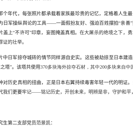
那个年代，每张照片都承载着家族最珍贵的记忆，定格着人生最
为日军操纵舆论的工具——一面假扮友好、强迫百姓摆拍
“
亲善
”
片盖上
“
不许可
”
印章，妄图掩盖真相。
在大屠杀的绝境之下，勇
罪证
的壮举
。
片中日军掠夺城砖的情节同样源自史实。这些被劫掠至日本建造
平之塔
”
。该塔共使用
370
多块海外掠夺石材，其中
200
多块来自中
种对历史
真相
的扭曲，正是日本右翼持续毒害年轻一代的明证。
代
我们
更要
牢记——铭记历史，开创未来，明辨是非，守护和平
究生第
二
支部党员
范景凯
：