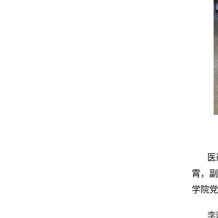
医
霄，
学院党
李