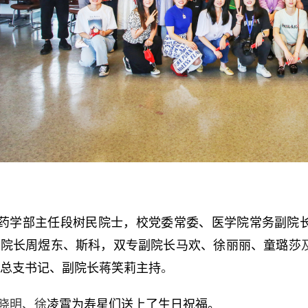
药学部主任段树民院士，校党委常委、医学院常务副院
副院长周煜东、斯科，双专副院长马欢、徐丽丽、童璐莎
总支书记、副院长蒋笑莉主持
。
晓明、徐
凌霄为寿星们送上了生日祝福。