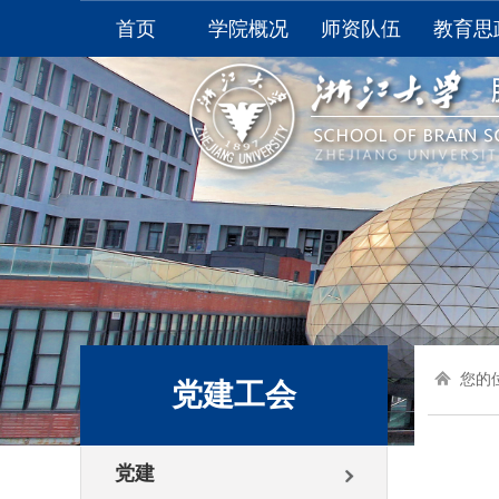
首页
学院概况
师资队伍
教育思
学院介绍
全职教师
本科生
学院领导
非全职教师
研究生
学院视频
附属医院
学生
委员会
学生
综合办公室
资料
联系我们
大学生
您的位
党建工会
党建