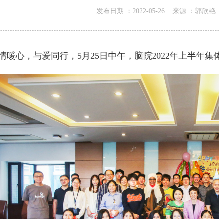
发布日期 ：
2022-05-26
来源 ：
郭欣艳
情暖心，与爱同行，
5
月
25
日中午，脑院
2022
年上半年集