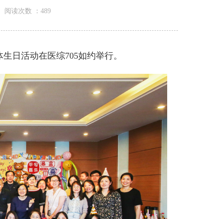
阅读次数 ：
489
体生日活动在医综
705
如约举行。