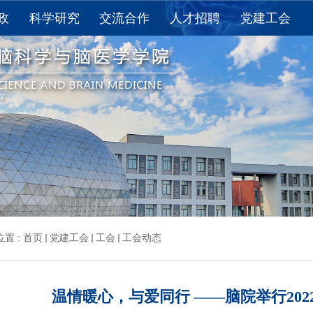
政
科学研究
交流合作
人才招聘
党建工会
教育
科研进展
国际交流
求是讲席教授
党建
教育
科研获奖
国内合作
求是特聘学者
工会
思政
重点实验室
长聘教授/长聘副教授
活动
学术报告
“百人计划”研究员
下载
论文发表
博士后
夏令营
资料下载
研究助理
学术期刊
其他
置 :
首页
党建工会
工会
工会动态
温情暖心，与爱同行 ——脑院举行20