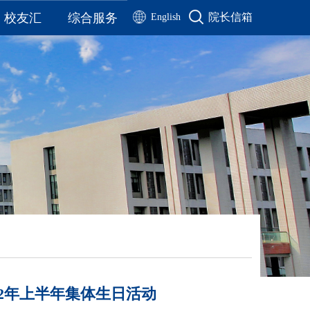
校友汇
综合服务
院长信箱
English
校友名录
通知公告
校友风采
公示公告
工作动态
院务公开
历届毕业生合影
办公流程
联系我们
资料下载
历届校友毕业季视频
22年上半年集体生日活动